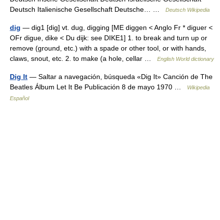
Deutsch Italienische Gesellschaft Deutsche… …
Deutsch Wikipedia
dig
— dig1 [dig] vt. dug, digging [ME diggen < Anglo Fr * diguer <
OFr digue, dike < Du dijk: see DIKE1] 1. to break and turn up or
remove (ground, etc.) with a spade or other tool, or with hands,
claws, snout, etc. 2. to make (a hole, cellar …
English World dictionary
Dig It
— Saltar a navegación, búsqueda «Dig It» Canción de The
Beatles Álbum Let It Be Publicación 8 de mayo 1970 …
Wikipedia
Español