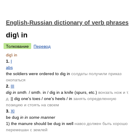
English-Russian dictionary of verb phrases
dig\ in
Толкование
Перевод
dig\ in
1.
I
abs
the soldiers were ordered to dig in
солдаты получили приказ
окопаться
2.
III
dig in smth.
/ smth. in / dig in a knife
(spurs, etc.)
вонзать нож и т.
д.
|| dig one's toes / one's heels / in
занять определенную
позицию и стоять на своем
3.
XI
be dug
in in some manner
1)
the manure should be dug in well
навоз должен быть хорошо
перемешан с землей