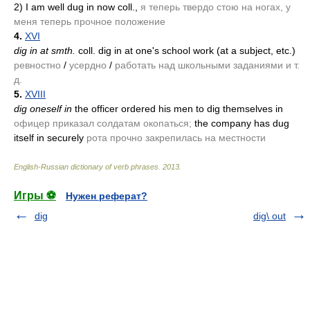
2)
I am well dug in now coll.,
я теперь твердо стою на ногах, у
меня теперь прочное положение
4.
XVI
dig in at smth.
coll. dig in at one's school work
(at a subject, etc.)
ревностно
/
усердно
/
работать над школьными заданиями и т.
д.
5.
XVIII
dig oneself in
the officer ordered his men to dig themselves in
офицер приказал солдатам окопаться;
the company has dug
itself in securely
рота прочно закрепилась на местности
English-Russian dictionary of verb phrases
.
2013
.
Игры ⚽
Нужен реферат?
dig
dig\ out