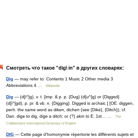
Смотреть что такое "dig\ in" в других словарях:
Dig
— may refer to: Contents 1 Music 2 Other media 3
Abbreviations 4 …
Wikipedia
Dig
— (d[i^]g), v. t. [imp. & p. p. {Dug} (d[u^]g) or {Digged}
(d[i^]gd); p. pr. & vb. n. {Digging}. Digged is archaic.] [OE. diggen,
perh. the same word as diken, dichen (see {Dike}, {Ditch}); cf.
Dan. dige to dig, dige a ditch; or (?) akin to E. 1st… …
The
Collaborative International Dictionary of English
DIG
— Cette page d’homonymie répertorie les différents sujets et